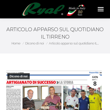
ARTICOLO APPARSO SUL QUOTIDIANO
IL TIRRENO
You are here:
Home
Dicono di noi
Articolo apparso sul quotidiano IL…
Dicono di noi
GEN
8