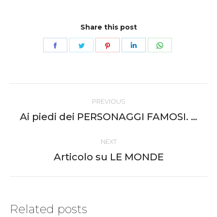
Share this post
Share
Share
Share
Share
Share
on
on
on
on
on
Facebook
Twitter
Pinterest
LinkedIn
WhatsApp
Post
PREVIOUS
navigation
Ai piedi dei PERSONAGGI FAMOSI. …
Previous
post:
NEXT
Articolo su LE MONDE
Next
post:
Related posts