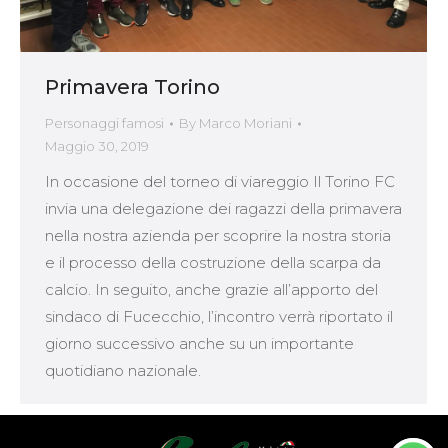
Primavera Torino
Personaggi famosi
By
Marco Moriani
Maggio 30, 2019
In occasione del torneo di viareggio Il Torino FC
invia una delegazione dei ragazzi della primavera
nella nostra azienda per scoprire la nostra storia
e il processo della costruzione della scarpa da
calcio. In seguito, anche grazie all’apporto del
sindaco di Fucecchio, l’incontro verrà riportato il
giorno successivo anche su un importante
quotidiano nazionale.