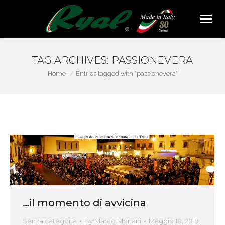
TAG ARCHIVES:
PASSIONEVERA
You are here:
Home
Entries tagged with "passionevera"
…il momento di avvicina
Senza categoria
By
Marco Moriani
Maggio 18, 2019